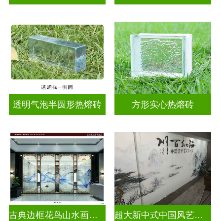
透明气泡半圆形热熔砖
方形实心热熔砖
古典边框花鸟山水画玻璃
超大新中式中国风艺术水墨山水画玻璃