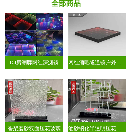
全部商品
山水画玻璃
千层深渊镜
DJ房潮牌网红深渊镜
网红酒吧隧道镜户外门头招牌深渊镜千层镜
香梨磨砂双面压花玻璃
油砂钢化半透明压花玻璃